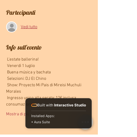
Partecipanti
Vedi tutto
Info sull'evento
 L'estate ballerina!
 Venerdì 1 luglio
 Buena música y bachata
 Selezioni: DJ El Chino
 Show: Proyecto Mi Pais di Mireisi Muchuli 
Morales
 Ingresso unico alla serata: 12€ inclusa 
consumazione
Built with
Interactive Studio
Mostra di più
Installed Apps:
• Aura Suite