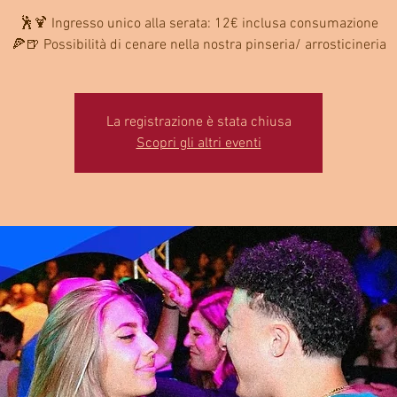
🕺🍹 Ingresso unico alla serata: 12€ inclusa consumazione
🍕🍺 Possibilità di cenare nella nostra pinseria/ arrosticineria
La registrazione è stata chiusa
Scopri gli altri eventi