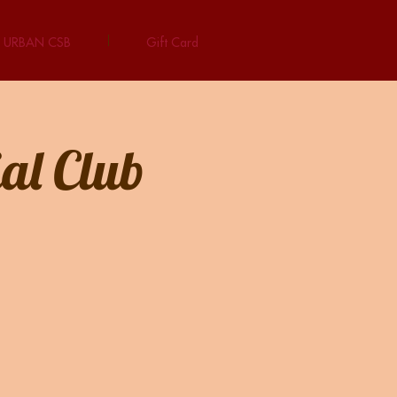
URBAN CSB
Gift Card
al Club