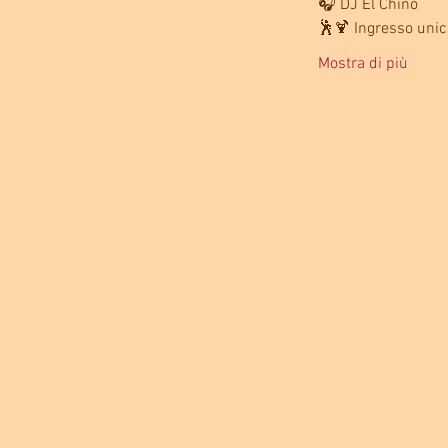
🎧 DJ El Chino
🕺🍹 Ingresso unic
Mostra di più