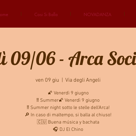
ome
Cosi Si Balla
NOVADANZA
ì 09/06 - Arca Soci
ven 09 giu
  |  
Via degli Angeli
🌠 Venerdì 9 giugno
‼ Summer🌠 Venerdì 9 giugno
‼ Summer night sotto le stelle dell'Arca!
🔎 In caso di maltempo, si balla al chiuso!
🇨🇺 Buena música y bachata
🎧 DJ El Chino