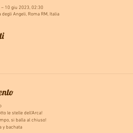
 – 10 giu 2023, 02:30
a degli Angeli, Roma RM, Italia
ti
vento
o
o le stelle dell'Arca!
mpo, si balla al chiuso!
 y bachata