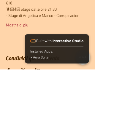
€18
🕺🏻💃🏻Stage dalle ore 21:30
- Stage di Angelica e Marco - Conspiracion
Mostra di più
Built with
Interactive Studio
Installed Apps:
Condividi questo evento
• Aura Suite
CONTATTACI
PRENOTA ONLINE
O se vuoi ricevere più informazioni non