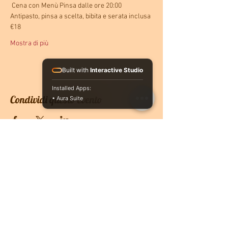
 Cena con Menù Pinsa dalle ore 20:00
Antipasto, pinsa a scelta, bibita e serata inclusa 
€18
Mostra di più
Built with
Interactive Studio
Installed Apps:
Condividi questo evento
• Aura Suite
CONTATTACI
PRENOTA ONLINE
O se vuoi ricevere più informazioni non