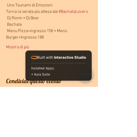
 Uno Tsunami di Emozioni
Torna la serata più attesa dai 
#BachataLovers
 Dj Ronin • Dj Bear
 Bachata
 Menu Pizza+ingresso 15€ • Menù 
Burger+Ingresso 18€
Mostra di più
Built with
Interactive Studio
Installed Apps:
• Aura Suite
Condividi questo evento
CONTATTACI