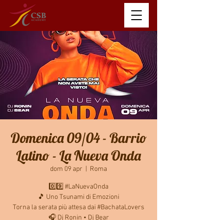
Domenica 09/04 - Barrio
Latino - La Nueva Onda
dom 09 apr
  |  
Roma
0️⃣9️⃣ #LaNuevaOnda
🎵 Uno Tsunami di Emozioni
Torna la serata più attesa dai #BachataLovers
🎧 Dj Ronin • Dj Bear