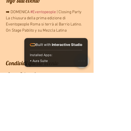
Info sull'evento
➡️ DOMENICA 
#Eventopeople
 | Closing Party
La chiusura della prima edizione di 
Eventopeople Roma si terrà al Barrio Latino.
On Stage Pablito y su Mezcla Latina
Built with
Interactive Studio
Installed Apps:
• Aura Suite
Condividi questo evento
CONTATTACI
PRENOTA ONLINE