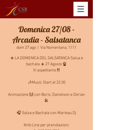
Domenica 27/08 -
Arcadia - Salsatanca
dom 27 ago
  |  
Via Nomentana, 1111
☀️ LA DOMENICA DEL SALSATANCA Salsa e
bachata ☀️ 27 Agosto 🔏
Vi aspettiamo ❗️❗️
🎶Music Start at 22:30
Animazione 🙌 con Boris, Danielson e Dorian
🎤
🎧 Salsa e Bachata con Marteau Dj
ℹ️Info Line per prenotazioni: