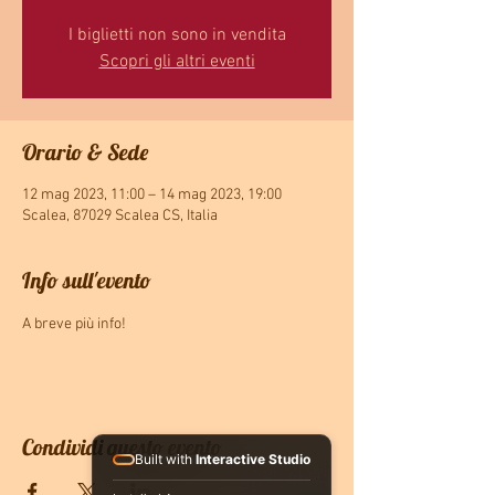
I biglietti non sono in vendita
Scopri gli altri eventi
Orario & Sede
12 mag 2023, 11:00 – 14 mag 2023, 19:00
Scalea, 87029 Scalea CS, Italia
Info sull'evento
A breve più info!
Condividi questo evento
Built with
Interactive Studio