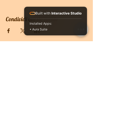
Built with
Interactive Studio
Condividi questo evento
Installed Apps:
• Aura Suite
CONTATTACI
PRENOTA ONLINE
O se vuoi ricevere più informazioni non
esitare a contattarci, siamo a disposizione
3513004201