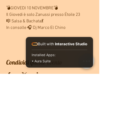
💣GIOVEDI 10 NOVEMBRE💣
Il Giovedi è solo Zanussi presso Étoile 23
🎼 Salsa & Bachata💃
In consolle 🎧 Dj Marco El Chino
Built with
Interactive Studio
Installed Apps:
Condividi questo evento
• Aura Suite
CONTATTACI
PRENOTA ONLINE