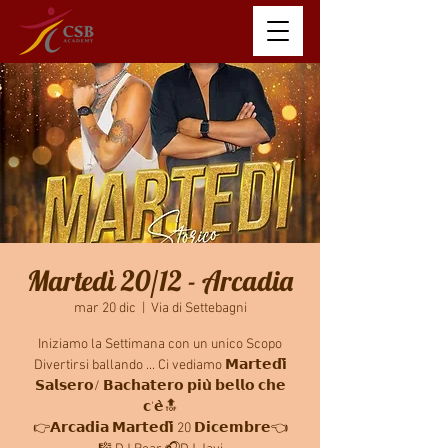
Martedì 20/12 - Arcadia
mar 20 dic
  |  
Via di Settebagni
Iniziamo la Settimana con un unico Scopo
Divertirsi ballando ... Ci vediamo 𝗠𝗮𝗿𝘁𝗲𝗱𝗶̀
𝗦𝗮𝗹𝘀𝗲𝗿𝗼/ 𝗕𝗮𝗰𝗵𝗮𝘁𝗲𝗿𝗼 𝗽𝗶𝘂̀ 𝗯𝗲𝗹𝗹𝗼 𝗰𝗵𝗲
𝗰'𝗲̀🔝
👉𝗔𝗿𝗰𝗮𝗱𝗶𝗮 𝗠𝗮𝗿𝘁𝗲𝗱𝗶̀ 20 𝗗𝗶𝗰𝗲𝗺𝗯𝗿𝗲👈