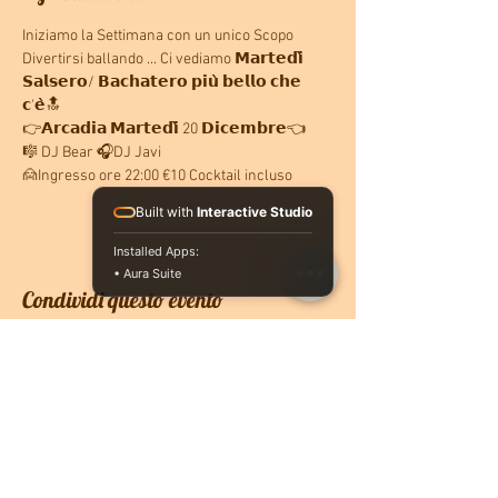
Iniziamo la Settimana con un unico Scopo 
Divertirsi ballando ... Ci vediamo 𝗠𝗮𝗿𝘁𝗲𝗱𝗶̀ 
𝗦𝗮𝗹𝘀𝗲𝗿𝗼/ 𝗕𝗮𝗰𝗵𝗮𝘁𝗲𝗿𝗼 𝗽𝗶𝘂̀ 𝗯𝗲𝗹𝗹𝗼 𝗰𝗵𝗲 
𝗰'𝗲̀🔝
👉𝗔𝗿𝗰𝗮𝗱𝗶𝗮 𝗠𝗮𝗿𝘁𝗲𝗱𝗶̀ 20 𝗗𝗶𝗰𝗲𝗺𝗯𝗿𝗲👈 
🎼 DJ Bear 🎧DJ Javi 
🙍Ingresso ore 22:00 €10 Cocktail incluso 
Built with
Interactive Studio
Installed Apps:
• Aura Suite
Condividi questo evento
CONTATTACI