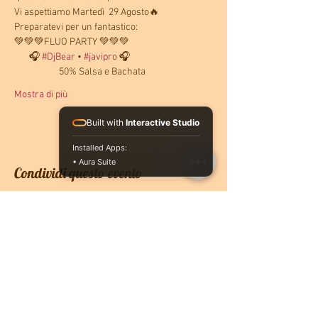
Vi aspettiamo Martedì  29 Agosto🔥
Preparatevi per un fantastico:
💚💚💚FLUO PARTY 💚💚💚
       🎧 
#DjBear
 • 
#javipro
 🎧
                     50% Salsa e Bachata
Mostra di più
Built with
Interactive Studio
Installed Apps:
• Aura Suite
Condividi questo evento
CONTATTACI
PRENOTA ONLINE