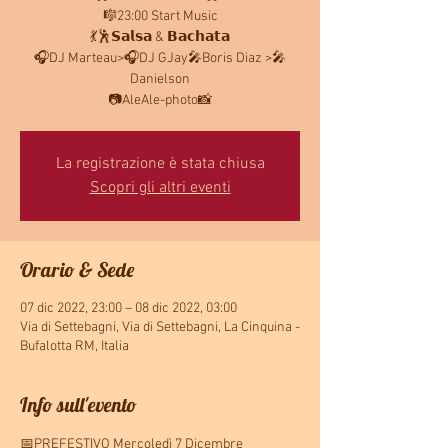
🎼23:00 Start Music
💃🕺𝗦𝗮𝗹𝘀𝗮 & 𝗕𝗮𝗰𝗵𝗮𝘁𝗮
🎧DJ Marteau>🎧DJ GJay🎤Boris Diaz >🎤
Danielson
📷AleAle-photo📸
La registrazione è stata chiusa
Scopri gli altri eventi
Orario & Sede
07 dic 2022, 23:00 – 08 dic 2022, 03:00
Via di Settebagni, Via di Settebagni, La Cinquina -
Bufalotta RM, Italia
Info sull'evento
📅PREFESTIVO Mercoledì 7 Dicembre