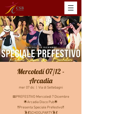
Mercoledí 07/12 -
Arcadia
mer 07 dic
  |  
Via di Settebagni
📅PREFESTIVO Mercoledì 7 Dicembre
🌟Arcadia Disco Pub🌟
‼️Presenta Speciale Prefestivo‼️
🕺💃SCHOOLPARTY🕺💃