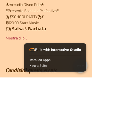
🌟Arcadia Disco Pub🌟
‼️Presenta Speciale Prefestivo‼️
🕺💃SCHOOLPARTY🕺💃 
🎼23:00 Start Music
💃🕺𝗦𝗮𝗹𝘀𝗮 & 𝗕𝗮𝗰𝗵𝗮𝘁𝗮
Mostra di più
Built with
Interactive Studio
Installed Apps:
• Aura Suite
Condividi questo evento
CONTATTACI
PRENOTA ONLINE