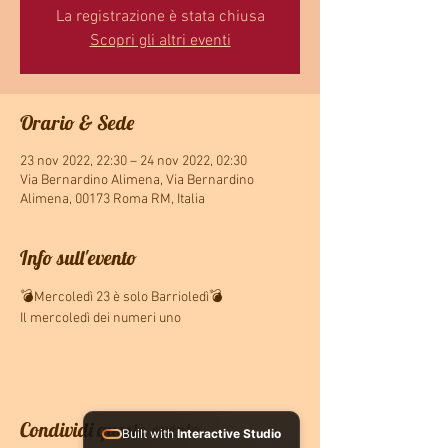
La registrazione è stata chiusa
Scopri gli altri eventi
Orario & Sede
23 nov 2022, 22:30 – 24 nov 2022, 02:30
Via Bernardino Alimena, Via Bernardino
Alimena, 00173 Roma RM, Italia
Info sull'evento
💣Mercoledì 23 è solo Barrioledì💣
Il mercoledì dei numeri uno 
Condividi questo evento
Built with
Interactive Studio