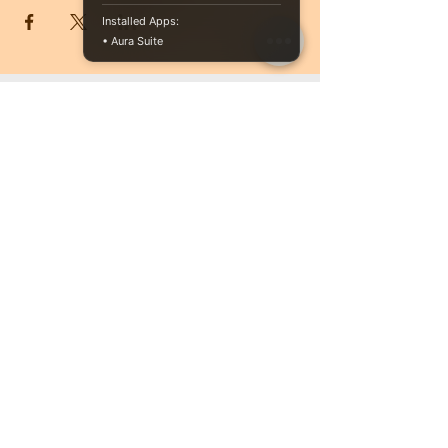
Installed Apps:
• Aura Suite
CONTATTACI
PRENOTA ONLINE
O se vuoi ricevere più informazioni non
esitare a contattarci, siamo a disposizione
3513004201