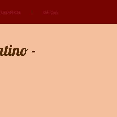
URBAN CSB
Gift Card
tino -