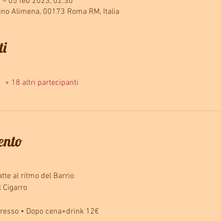
 – 05 feb 2023, 02:30
ino Alimena, 00173 Roma RM, Italia
ti
+ 18 altri partecipanti
vento
tte al ritmo del Barrio
l Cigarro
gresso • Dopo cena+drink 12€