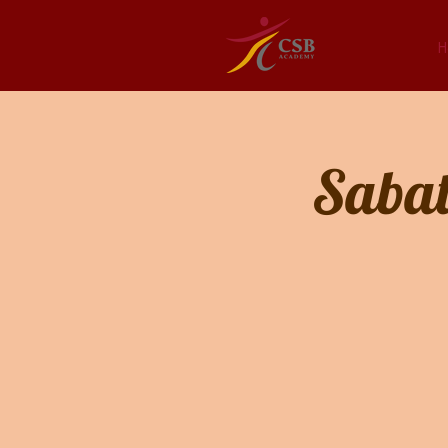
H
Sabat