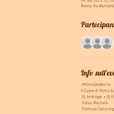
04 feb 2023, 22:30
Roma, Via Bernard
Partecipan
Info sull'e
#RitmoDelBarrio
Il Cuore di Roma ba
 Dj Androger • Dj E
 Salsa, Bachata
 Formula Cena+In