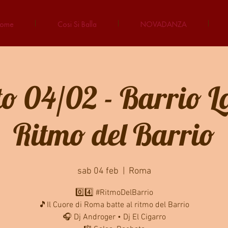
ome
Cosi Si Balla
NOVADANZA
o 04/02 - Barrio La
Ritmo del Barrio
sab 04 feb
  |  
Roma
0️⃣4️⃣ #RitmoDelBarrio
🎵Il Cuore di Roma batte al ritmo del Barrio
🎧 Dj Androger • Dj El Cigarro