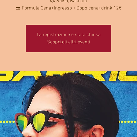
🎼 Salsa, Bachata
🎫 Formula Cena+Ingresso • Dopo cena+drink 12€
La registrazione è stata chiusa
Scopri gli altri eventi