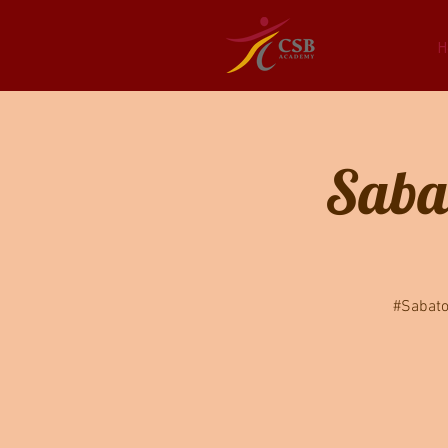
H
Sabat
#Sabato