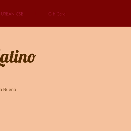
URBAN CSB
Gift Card
Latino
ca Buena