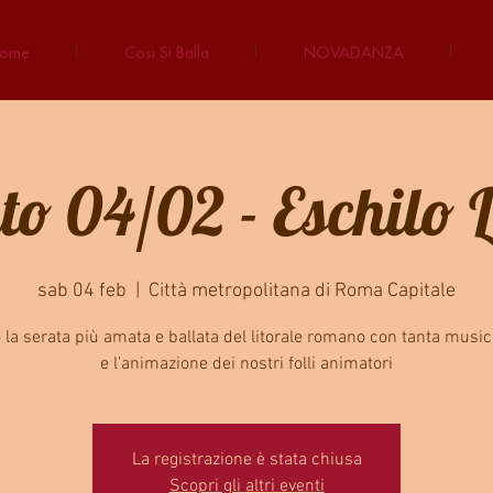
ome
Cosi Si Balla
NOVADANZA
o 04/02 - Eschilo 
sab 04 feb
  |  
Città metropolitana di Roma Capitale
 la serata più amata e ballata del litorale romano con tanta musi
e l'animazione dei nostri folli animatori
La registrazione è stata chiusa
Scopri gli altri eventi