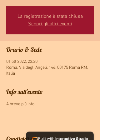
La registrazione è stata chiusa
Scopri gli altri eventi
Orario & Sede
01 ott 2022, 22:30
Roma, Via degli Angeli, 146, 00175 Roma RM,
Italia
Info sull'evento
A breve più info
Condividi questo evento
Built with
Interactive Studio