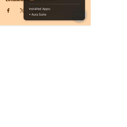
Installed Apps:
• Aura Suite
CONTATTACI
PRENOTA ONLINE
O se vuoi ricevere più informazioni non
esitare a contattarci, siamo a disposizione
3513004201