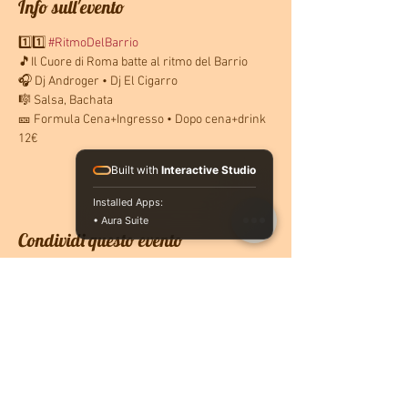
Info sull'evento
1️⃣1️⃣ 
#RitmoDelBarrio
🎵Il Cuore di Roma batte al ritmo del Barrio
🎧 Dj Androger • Dj El Cigarro
🎼 Salsa, Bachata
🎫 Formula Cena+Ingresso • Dopo cena+drink 
12€
Built with
Interactive Studio
Installed Apps:
• Aura Suite
Condividi questo evento
CONTATTACI