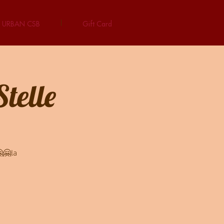
URBAN CSB
Gift Card
telle
🤗la