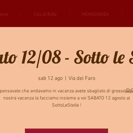
ome
Cosi Si Balla
NOVADANZA
to 12/08 - Sotto le S
sab 12 ago
  |  
Via del Faro
 pensavate che andavamo in vacanza avete sbagliato di grosso🤗
nostra vacanza la facciamo insieme a voi SABATO 12 agosto al
SottoLeStelle !