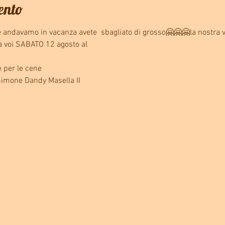
vento
 andavamo in vacanza avete  sbagliato di grosso🤗🤗🤗la nostra v
a voi SABATO 12 agosto al
 per le cene 
Simone Dandy Masella II