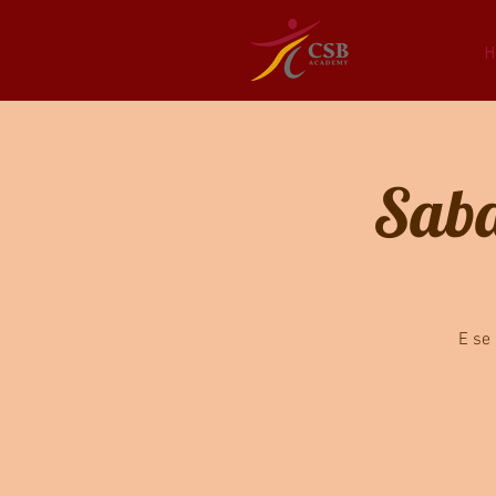
H
Saba
E se