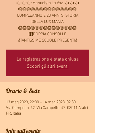
👉👉👉 Manuelyto La Voz 👈👈👈
🎂🎂🎂🎂🎂🎂🎂🎂🎂🎂🎂🎂🎂🎂
COMPLEANNO E 20 ANNI SI STORIA
DELLA LUX MANIA
🎂🎂🎂🎂🎂🎂🎂🎂🎂🎂🎂🎂🎂🎂
🎛DOPPIA CONSOLLE
💃TANTISSIME SCUOLE PRESENTI💃
La registrazione è stata chiusa
Scopri gli altri eventi
Orario & Sede
13 mag 2023, 22:30 – 14 mag 2023, 02:30
Via Campello, 42, Via Campello, 42, 03011 Alatri
FR, Italia
Info sull'evento