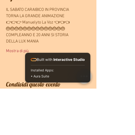
IL SABATO CARAIBICO IN PROVINCIA
TORNA LA GRANDE ANIMAZIONE
👉👉👉 Manuelyto La Voz 👈👈👈
🎂🎂🎂🎂🎂🎂🎂🎂🎂🎂🎂🎂🎂🎂
COMPLEANNO E 20 ANNI SI STORIA
DELLA LUX MANIA
Mostra di più
Built with
Interactive Studio
Installed Apps:
• Aura Suite
Condividi questo evento
CONTATTACI