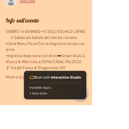
Vedi tutto
Info sull'evento
SABATO 14 GENNAIO • E SOLO ESCHILO LATINO
      Il Sabato più ballato del litorale romano
•Cena Menu Pizza/Carne+Ingresso serata con 
drink
•Ingresso dopo cena con drink➡️Scopri di più ⤵️
#Salsa
 & 
#Bachata
 a OSTIA/CASAL PALOCCO
🚩 Via del Fosso di Dragoncello 201
Mostra di più
Built with
Interactive Studio
Installed Apps:
• Aura Suite
Condividi questo evento