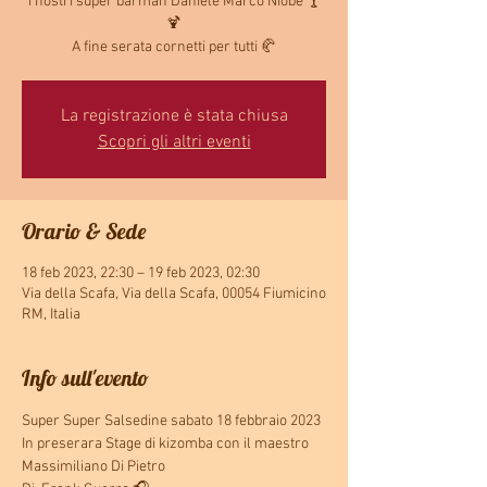
i nostri super barman Daniele Marco Niobe 🍸
🍹
A fine serata cornetti per tutti 🥐
La registrazione è stata chiusa
Scopri gli altri eventi
Orario & Sede
18 feb 2023, 22:30 – 19 feb 2023, 02:30
Via della Scafa, Via della Scafa, 00054 Fiumicino
RM, Italia
Info sull'evento
Super Super Salsedine sabato 18 febbraio 2023
In preserara Stage di kizomba con il maestro 
Massimiliano Di Pietro