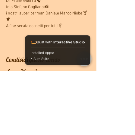
Dj  Frank Guerra 🎧
foto Stefano Gagliano 📸
i nostri super barman Daniele Marco Niobe 🍸
🍹
A fine serata cornetti per tutti 🥐
Built with
Interactive Studio
Installed Apps:
Condividi questo evento
• Aura Suite
CONTATTACI
PRENOTA ONLINE
O se vuoi ricevere più informazioni non