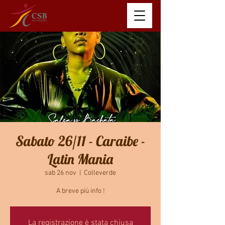
Sabato 26/11 - Caraibe -
Latin Mania
sab 26 nov
  |  
Colleverde
A breve più info !
La registrazione è stata chiusa