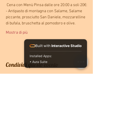
 Cena con Menù Pinsa dalle ore 20:00 a soli 20€:
- Antipasto di montagna con Salame, Salame 
piccante, prosciutto San Daniele, mozzarelline 
di bufala, bruschetta al pomodoro e olive.
Mostra di più
Built with
Interactive Studio
Installed Apps:
• Aura Suite
Condividi questo evento
CONTATTACI
PRENOTA ONLINE