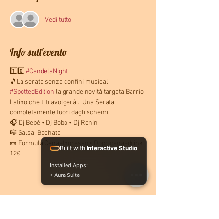
Vedi tutto
Info sull'evento
1️⃣0️⃣ 
#CandelaNight
🎵La serata senza confini musicali
#SpottedEdition
 la grande novità targata Barrio 
Latino che ti travolgerà... Una Serata 
completamente fuori dagli schemi
🎧 Dj Bebè • Dj Bobo • Dj Ronin
🎼 Salsa, Bachata
🎫 Formula Cena+Ingresso • Dopo cena+drink 
Built with
Interactive Studio
12€
Installed Apps:
• Aura Suite
Condividi questo evento