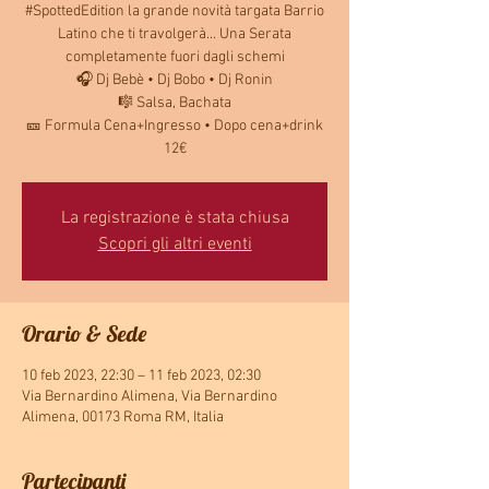
#SpottedEdition la grande novità targata Barrio
Latino che ti travolgerà... Una Serata
completamente fuori dagli schemi
🎧 Dj Bebè • Dj Bobo • Dj Ronin
🎼 Salsa, Bachata
🎫 Formula Cena+Ingresso • Dopo cena+drink
12€
La registrazione è stata chiusa
Scopri gli altri eventi
Orario & Sede
10 feb 2023, 22:30 – 11 feb 2023, 02:30
Via Bernardino Alimena, Via Bernardino
Alimena, 00173 Roma RM, Italia
Partecipanti