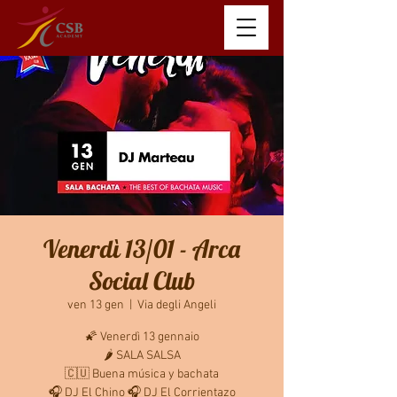
Venerdì 13/01 - Arca
Social Club
ven 13 gen
  |  
Via degli Angeli
🌠 Venerdì 13 gennaio
🌶 SALA SALSA
🇨🇺 Buena música y bachata
🎧 DJ El Chino 🎧 DJ El Corrientazo