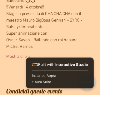
Salsedine ⭕️⭕️
‼️Venerdì 14 ottobre‼️
Stage in preserata di CHA CHA CHA con il 
maestro Mauro BigBoss Gennari - SYRC - 
Salsayritmocaliente
Super animazione con 
Oscar Savon - Bailando con mi habana 
Michel Ramos
Mostra di più
Built with
Interactive Studio
Installed Apps:
• Aura Suite
Condividi questo evento
CONTATTACI