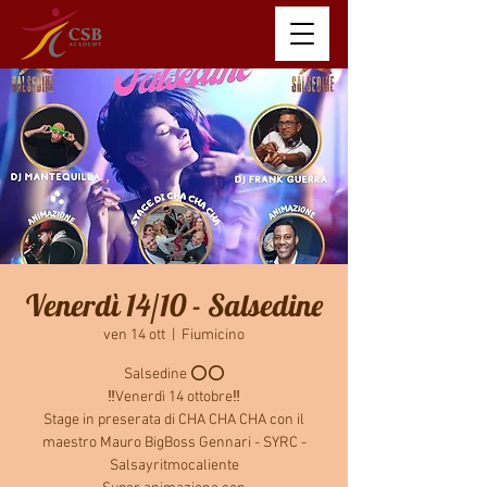
Venerdì 14/10 - Salsedine
ven 14 ott
  |  
Fiumicino
Salsedine ⭕️⭕️
‼️Venerdì 14 ottobre‼️
Stage in preserata di CHA CHA CHA con il
maestro Mauro BigBoss Gennari - SYRC -
Salsayritmocaliente