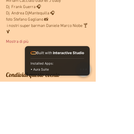
Miriam Cacciato Gabriel J Gaby 
Dj  Frank Guerra 🎧
Dj  Andrea DjMantequilla 🎧
foto Stefano Gagliano 📸
 i nostri super barman Daniele Marco Niobe 🍸
🍹
Mostra di più
Built with
Interactive Studio
Installed Apps:
• Aura Suite
Condividi questo evento
CONTATTACI
PRENOTA ONLINE