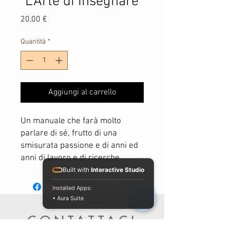
"L'Arte di Insegnare"
Prezzo
20,00 €
Quantità
*
Aggiungi al carrello
Un manuale che farà molto
parlare di sé, frutto di una
smisurata passione e di anni ed
anni di lavoro e di ricerche.
Built with
Interactive Studio
Installed Apps:
• Aura Suite
CONTATTACI