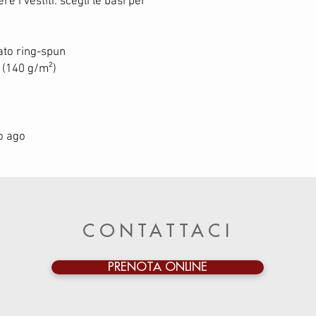
e i vestiti: scegli le basi per 
ato ring-spun
² (140 g/m²)
io ago
CONTATTACI
PRENOTA ONLINE