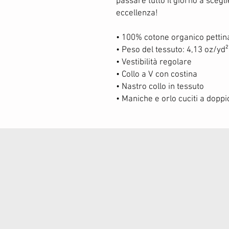
passare tutto il giorno a sceglier
eccellenza!
• 100% cotone organico pettin
• Peso del tessuto: 4,13 oz/yd
• Vestibilità regolare
• Collo a V con costina
• Nastro collo in tessuto
• Maniche e orlo cuciti a dopp